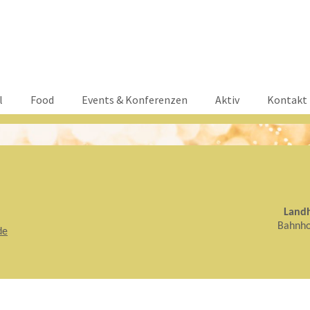
tion
l
Food
Events & Konferenzen
Aktiv
Kontakt
ringen
Landh
Bahnho
de